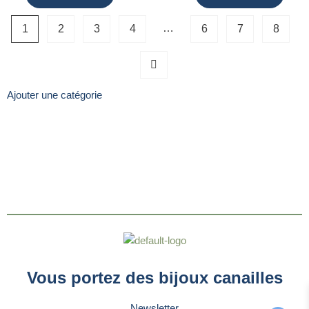
…
1
2
3
4
6
7
8
Ajouter une catégorie
Vous portez des bijoux canailles
Newsletter