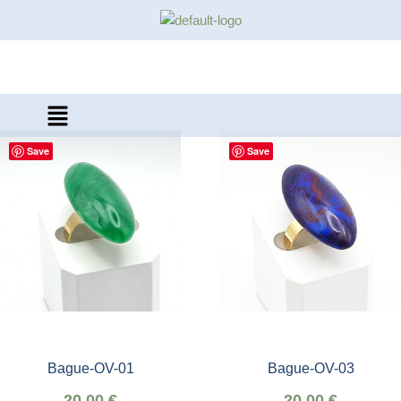
Aller
au
contenu
Save
Save
Bague-OV-01
Bague-OV-03
20,00
€
20,00
€