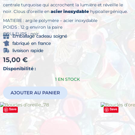
centrale turquoise qui accrochent la lumière et réveille le
noir. Clous d’oreille en
acier inoxydable
hypoallergénique.
MATIERE : argile polymère – acier inoxydable
POIDS : 12 g environ la paire
COULEURS : noir
Emballage cadeau soigné
fabriqué en france
livraison rapide
15,00
€
quantité
Disponibilité :
de
1 EN STOCK
Boucles
d’oreille_52
AJOUTER AU PANIER
Save
Save