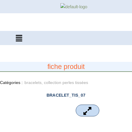
Aller
au
contenu
fiche produit
Catégories :
bracelets
,
collection perles tissées
BRACELET_TIS_07