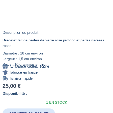
Description du produit
Bracelet
fait de
perles de verre
rose profond et perles nacrées
roses.
Diamètre : 18 cm environ
Largeur : 1,5 cm environ
Poids : 10 grammes environ
Emballage cadeau soigné
fabriqué en france
livraison rapide
25,00
€
quantité
Disponibilité :
de
1 EN STOCK
Bracelet_TIS_07