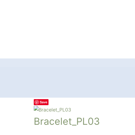
Save
Bracelet_PL03