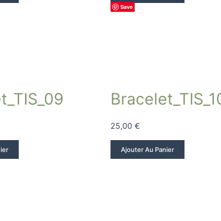
Save
et_TIS_09
Bracelet_TIS_1
25,00
€
ier
Ajouter Au Panier