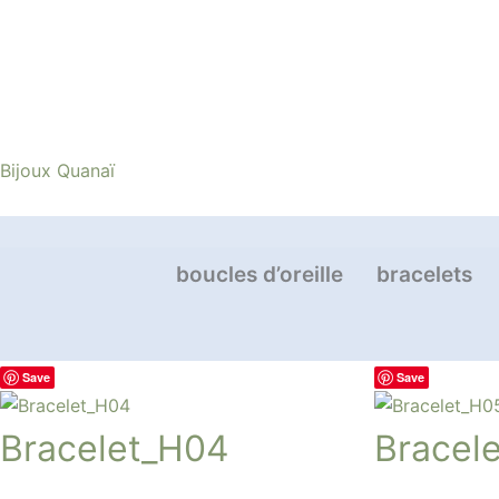
Aller
au
contenu
Bijoux Quanaï
boucles d’oreille
bracelets
Save
Save
Bracelet_H04
Bracel