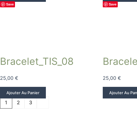
Save
Save
Bracelet_TIS_08
Bracel
25,00
€
25,00
€
Ajouter Au Panier
Ajouter Au Pan
1
2
3