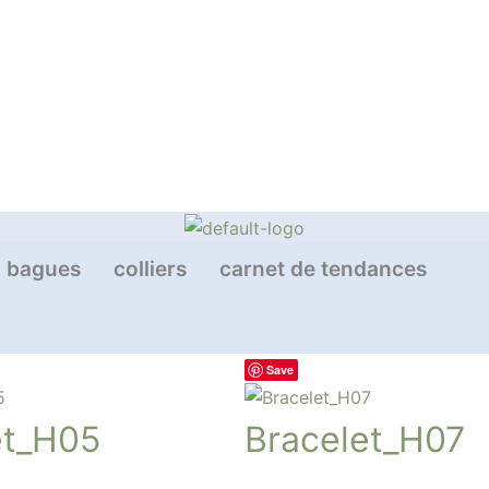
bagues
colliers
carnet de tendances
Save
et_H05
Bracelet_H07