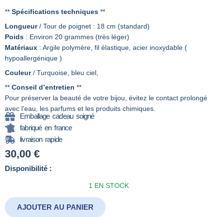
**
Spécifications techniques
**
Longueur
/ Tour de poignet : 18 cm (standard)
Poids
: Environ 20 grammes (très léger)
Matériaux
: Argile polymère, fil élastique, acier inoxydable (
hypoallergénique )
Couleur
/ Turquoise, bleu ciel,
**
Conseil d’entretien
**
Pour préserver la beauté de votre bijou, évitez le contact prolongé
avec l’eau, les parfums et les produits chimiques.
Emballage cadeau soigné
fabriqué en france
livraison rapide
30,00
€
quantité
Disponibilité :
de
1 EN STOCK
Bracelet-
Manchette-
02
AJOUTER AU PANIER