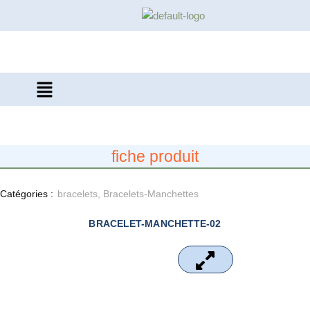
Aller
au
contenu
fiche produit
Catégories :
bracelets
,
Bracelets-Manchettes
BRACELET-MANCHETTE-02