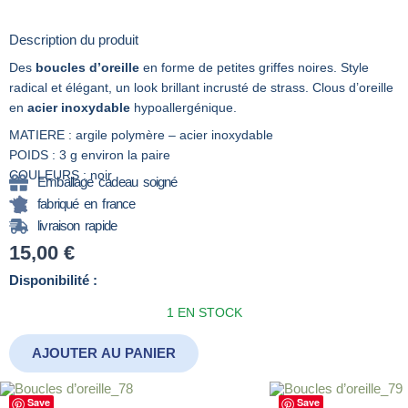
Description du produit
Des
boucles d’oreille
en forme de petites griffes noires. Style
radical et élégant, un look brillant incrusté de strass. Clous d’oreille
en
acier inoxydable
hypoallergénique.
MATIERE : argile polymère – acier inoxydable
POIDS : 3 g environ la paire
COULEURS : noir
Emballage cadeau soigné
fabriqué en france
livraison rapide
15,00
€
quantité
Disponibilité :
de
1 EN STOCK
Boucles
d’oreille_46
AJOUTER AU PANIER
Save
Save