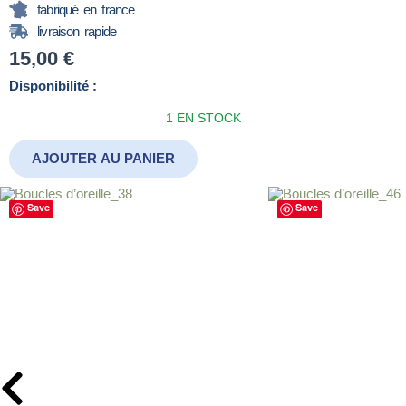
fabriqué en france
livraison rapide
15,00
€
quantité
Disponibilité :
de
1 EN STOCK
Boucles
d’oreille_153
AJOUTER AU PANIER
Save
Save