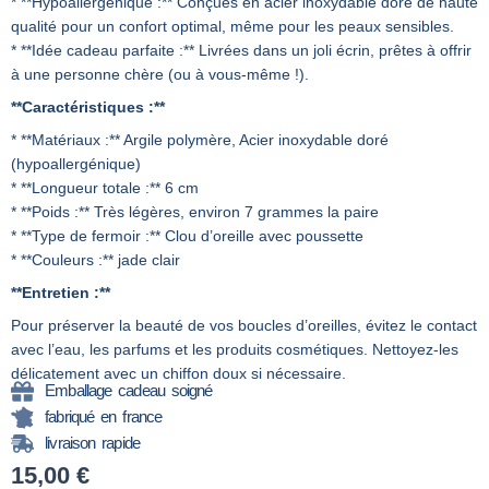
* **Hypoallergénique :** Conçues en acier inoxydable doré de haute
qualité pour un confort optimal, même pour les peaux sensibles.
* **Idée cadeau parfaite :** Livrées dans un joli écrin, prêtes à offrir
à une personne chère (ou à vous-même !).
**Caractéristiques :**
* **Matériaux :** Argile polymère, Acier inoxydable doré
(hypoallergénique)
* **Longueur totale :** 6 cm
* **Poids :** Très légères, environ 7 grammes la paire
* **Type de fermoir :** Clou d’oreille avec poussette
* **Couleurs :** jade clair
**Entretien :**
Pour préserver la beauté de vos boucles d’oreilles, évitez le contact
avec l’eau, les parfums et les produits cosmétiques. Nettoyez-les
délicatement avec un chiffon doux si nécessaire.
Emballage cadeau soigné
fabriqué en france
livraison rapide
15,00
€