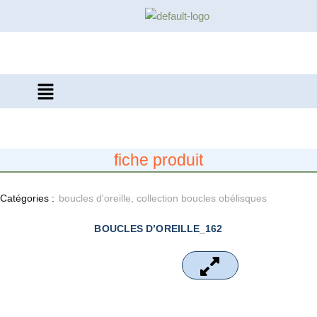
Aller
au
contenu
Menu
fiche produit
Catégories :
boucles d'oreille
,
collection boucles obélisques
BOUCLES D’OREILLE_162