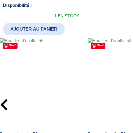
quantité
Disponibilité :
de
1 EN STOCK
Boucles
d’oreille_162
AJOUTER AU PANIER
Save
Save