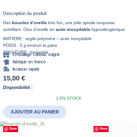
Description du produit
Des
boucles d’oreille
très fun, une jolie spirale turquoise
scintillant. Clou d’oreille en
acier inoxydable
hypoallergénique.
MATIERE : argile polymère – acier inoxydable
POIDS : 5 g environ la paire
COULEURS : turquoise
Emballage cadeau soigné
fabriqué en france
livraison rapide
15,00
€
quantité
Disponibilité :
de
1 EN STOCK
Boucles
d’oreille_38
AJOUTER AU PANIER
Save
Save