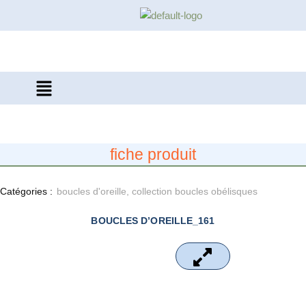
Aller
au
contenu
Menu
fiche produit
Catégories :
boucles d'oreille
,
collection boucles obélisques
BOUCLES D’OREILLE_161