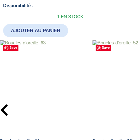
quantité
Disponibilité :
de
1 EN STOCK
Boucles
d’oreille_161
AJOUTER AU PANIER
Save
Save