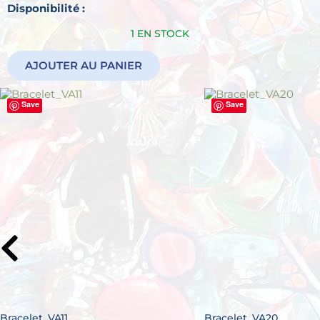
quantité
Disponibilité :
de
1 EN STOCK
Bracelet_VA09
AJOUTER AU PANIER
Save
Save
Bracelet_VA11
Bracelet_VA20