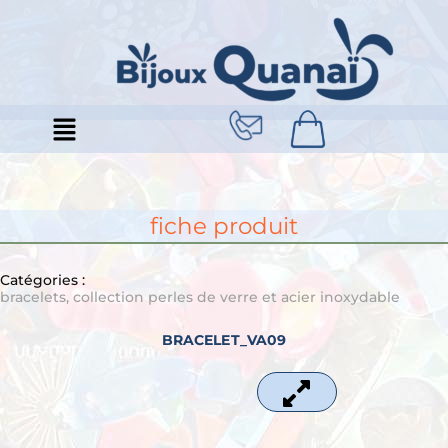
Aller
au
contenu
fiche produit
Catégories :
bracelets
,
collection perles de verre et acier inoxydable
BRACELET_VA09