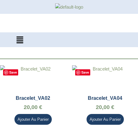
Aller
au
contenu
Save
Save
Bracelet_VA02
Bracelet_VA04
20,00
€
20,00
€
Ajouter Au Panier
Ajouter Au Panier