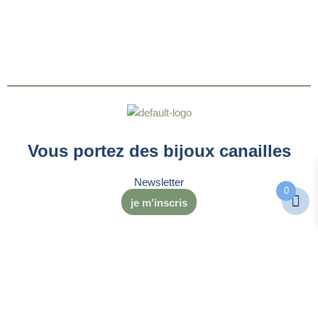
Vous portez des bijoux canailles
Newsletter
0
je m'inscris
Contact
Mentions légales
– Tous droits réservés –
Conditions
générales de vente
–
Politique de confidentialité