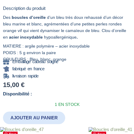
Description du produit
Des
boucles d’oreille
d’un bleu très doux rehaussé d’un décor
bleu marine et blanc, agrémentées d’une petites perles rondes
orange vif qui vient dynamiser le camaïeux de bleu. Clou d’oreille
en
acier inoxydable
hypoallergénique
.
MATIERE : argile polymère – acier inoxydable
POIDS : 5 g environ la paire
COULEURS : Bleu, blanc, orange
Emballage cadeau soigné
fabriqué en france
livraison rapide
15,00
€
quantité
Disponibilité :
de
1 EN STOCK
boucle
d'oreille_23
AJOUTER AU PANIER
Save
Save