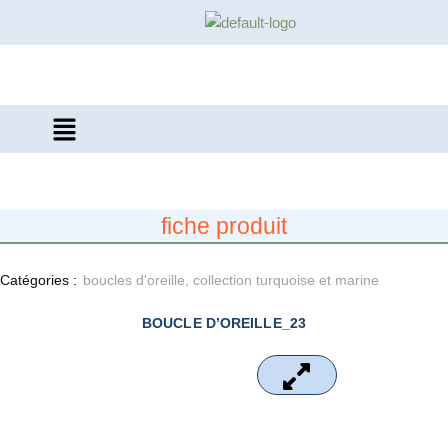
Aller
au
contenu
fiche produit
Catégories :
boucles d'oreille
,
collection turquoise et marine
BOUCLE D’OREILLE_23