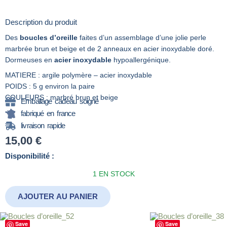
Description du produit
Des
boucles d’oreille
faites d’un assemblage d’une jolie perle
marbrée brun et beige et de 2 anneaux en acier inoxydable doré.
Dormeuses en
acier inoxydable
hypoallergénique.
MATIERE : argile polymère – acier inoxydable
POIDS : 5 g environ la paire
COULEURS : marbré brun et beige
Emballage cadeau soigné
fabriqué en france
livraison rapide
15,00
€
quantité
Disponibilité :
de
1 EN STOCK
Boucles
d’oreille_101
AJOUTER AU PANIER
Save
Save