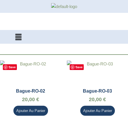
Aller
au
contenu
Menu
Save
Save
Bague-RO-02
Bague-RO-03
20,00
€
20,00
€
Ajouter Au Panier
Ajouter Au Panier